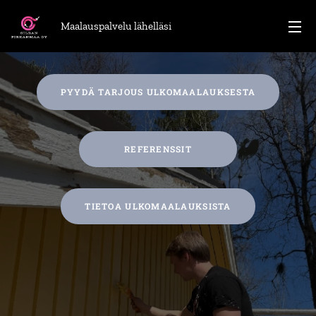
Maalauspalvelu lähelläsi
PYYDÄ TARJOUS ULKOMAALAUKSESTA
REFERENSSIT
TIETOA ULKOMAALAUKSISTA