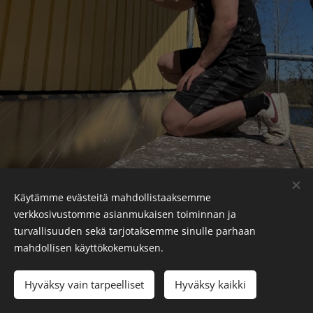
Käytämme evästeitä mahdollistaaksemme
verkkosivustomme asianmukaisen toiminnan ja
turvallisuuden sekä tarjotaksemme sinulle parhaan
mahdollisen käyttökokemuksen.
Y-tunnus 3471392-2
Silran.pirkanmaa@gmail.com
Hyväksy vain tarpeelliset
Hyväksy kaikki
Evästeet