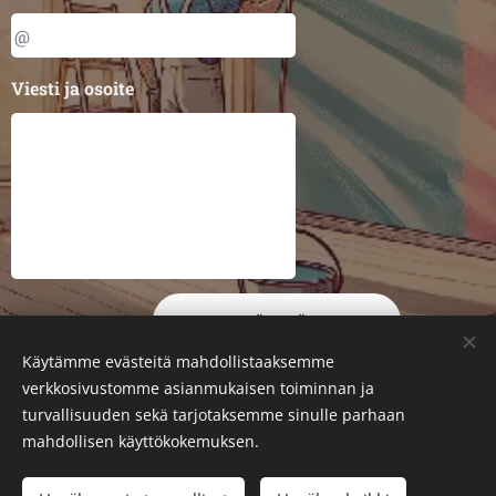
Viesti ja osoite
LÄHETÄ
Käytämme evästeitä mahdollistaaksemme
verkkosivustomme asianmukaisen toiminnan ja
turvallisuuden sekä tarjotaksemme sinulle parhaan
mahdollisen käyttökokemuksen.
Y-tunnus 3471392-2
Silran.pirkanmaa@gmail.com