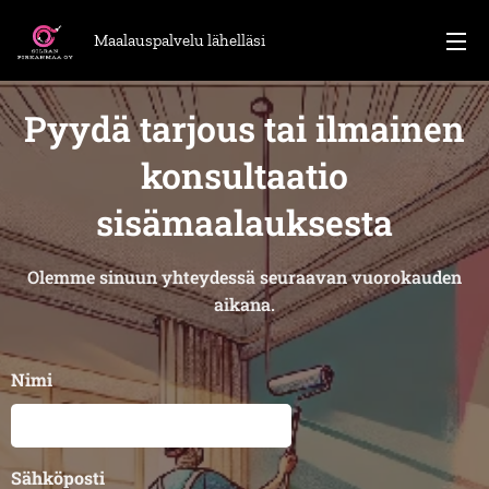
Maalauspalvelu lähelläsi
Pyydä tarjous tai ilmainen
konsultaatio
sisämaalauksesta
Olemme
sinuun
yhteydessä
seuraavan
vuorokauden
aikana.
Nimi
Sähköposti